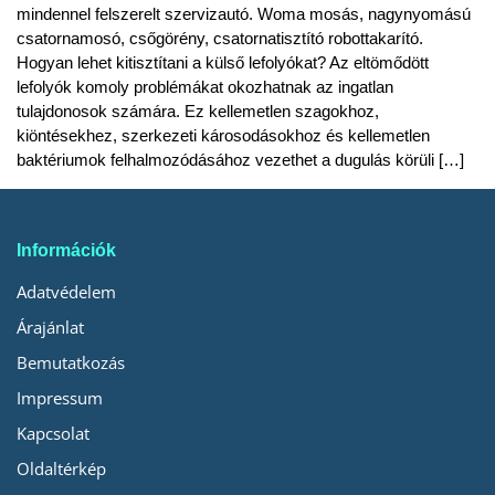
mindennel felszerelt szervizautó. Woma mosás, nagynyomású
csatornamosó, csőgörény, csatornatisztító robottakarító.
Hogyan lehet kitisztítani a külső lefolyókat? Az eltömődött
lefolyók komoly problémákat okozhatnak az ingatlan
tulajdonosok számára. Ez kellemetlen szagokhoz,
kiöntésekhez, szerkezeti károsodásokhoz és kellemetlen
baktériumok felhalmozódásához vezethet a dugulás körüli […]
Információk
Adatvédelem
Árajánlat
Bemutatkozás
Impressum
Kapcsolat
Oldaltérkép